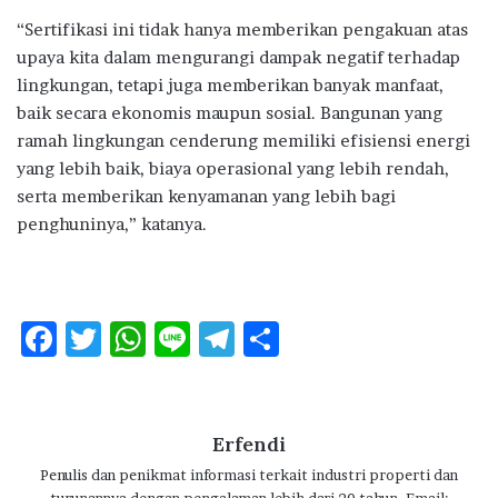
“Sertifikasi ini tidak hanya memberikan pengakuan atas
upaya kita dalam mengurangi dampak negatif terhadap
lingkungan, tetapi juga memberikan banyak manfaat,
baik secara ekonomis maupun sosial. Bangunan yang
ramah lingkungan cenderung memiliki efisiensi energi
yang lebih baik, biaya operasional yang lebih rendah,
serta memberikan kenyamanan yang lebih bagi
penghuninya,” katanya.
F
T
W
Li
T
S
ac
w
h
n
el
h
e
it
at
e
e
ar
b
te
s
g
e
Erfendi
o
r
A
ra
Penulis dan penikmat informasi terkait industri properti dan
turunannya dengan pengalaman lebih dari 20 tahun. Email: