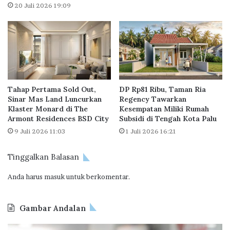
e
k
20 Juli 2026 19:09
S
u
e
s
g
u
m
m
e
o
n
,
I
"
Tahap Pertama Sold Out,
DP Rp81 Ribu, Taman Ria
n
R
Sinar Mas Land Luncurkan
Regency Tawarkan
f
E
Klaster Monard di The
Kesempatan Miliki Rumah
o
I
Armont Residences BSD City
Subsidi di Tengah Kota Palu
r
B
9 Juli 2026 11:03
1 Juli 2026 16:21
m
e
a
r
l
Tinggalkan Balasan
k
o
Anda harus
masuk
untuk berkomentar.
m
i
t
Gambar Andalan
m
e
J
O