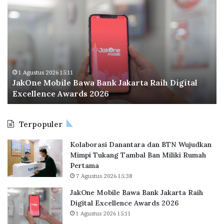
n
a
d
S
k
o
u
O
o
k
n
I
s
e
n
e
M
d
s
o
o
1 Agustus 2026 15:11
k
JakOne Mobile Bawa Bank Jakarta Raih Digital
b
n
a
Excellence Awards 2026
i
e
n
l
s
P
e
i
r
Terpopuler
B
a
o
a
P
g
Kolaborasi Danantara dan BTN Wujudkan
w
e
r
Mimpi Tukang Tambal Ban Miliki Rumah
a
r
a
Pertama
B
l
m
7 Agustus 2026 15:38
a
u
3
n
a
J
JakOne Mobile Bawa Bank Jakarta Raih
k
s
u
Digital Excellence Awards 2026
J
K
t
1 Agustus 2026 15:11
a
a
a