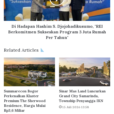
r
a
a
p
P
a
e
n
r
H
Di Hadapan Hashim S. Djojohadikusumo, "REI
l
a
Berkomitmen Sukseskan Program 3 Juta Rumah
u
s
Per Tahun"
a
h
s
i
Related Articles
P
m
e
S
m
.
a
D
n
j
f
o
a
j
a
o
Summarecon Bogor
Sinar Mas Land Luncurkan
t
h
Perkenalkan Klaster
Grand City Samarinda,
a
a
Premium The Sherwood
Township Penyangga IKN
n
Residence, Harga Mulai
d
15 Juli 2026 13:58
Rp3,6 Miliar
k
i