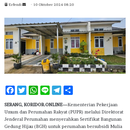
Erfendi
S
10 Oktober 2024 08:20
e
n
d
a
n
e
m
a
i
l
F
T
W
Li
T
S
ac
w
h
n
el
h
SERANG, KORIDOR.ONLINE—
Kementerian Pekerjaan
e
it
at
e
e
ar
Umum dan Perumahan Rakyat (PUPR) melalui Direktorat
b
te
s
g
e
Jenderal Perumahan menyerahkan Sertifikat Bangunan
o
r
A
ra
Gedung Hijau (BGH) untuk perumahan bersubsidi Mulia