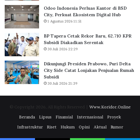
k
n
R
Odoo Indonesia Perluas Kantor di BSD
a
t
u
City, Perkuat Ekosistem Digital Hub
r
o
m
1 Agustus 2026 11:51
t
r
a
a
d
h
BP Tapera Cetak Rekor Baru, 62.710 KPR
R
i
P
Subsidi Diakadkan Serentak
a
B
e
30 Juli 2026 22:29
i
S
r
h
D
T
D
C
Dikunjungi Presiden Prabowo, Puri Delta
a
i
i
City Side Catat Lonjakan Penjualan Rumah
h
g
t
Subsidi
u
i
y
30 Juli 2026 21:39
n
t
,
"
a
P
l
e
© Copyright 2026, All Rights Reserved |
Www.Koridor.Online
E
r
x
k
Beranda
Lipsus
Finansial
Internasional
Proyek
c
u
Infrastruktur
Riset
Hukum
Opini
Aktual
Rumor
e
a
l
t