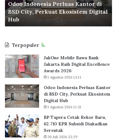
City,
KPR
Odoo Indonesia Perluas Kantor di
30 Juli 2026
Perkuat
Subsidi
BSD City, Perkuat Ekosistem Digital
BP Taper
Ekosistem
Diakadkan
6
Hub
KPR Sub
Digital
Serentak
Hub
Terpopuler
JakOne Mobile Bawa Bank
Jakarta Raih Digital Excellence
Awards 2026
1 Agustus 2026 15:11
Odoo Indonesia Perluas Kantor
di BSD City, Perkuat Ekosistem
Digital Hub
1 Agustus 2026 11:51
BP Tapera Cetak Rekor Baru,
62.710 KPR Subsidi Diakadkan
Serentak
30 Juli 2026 22:29