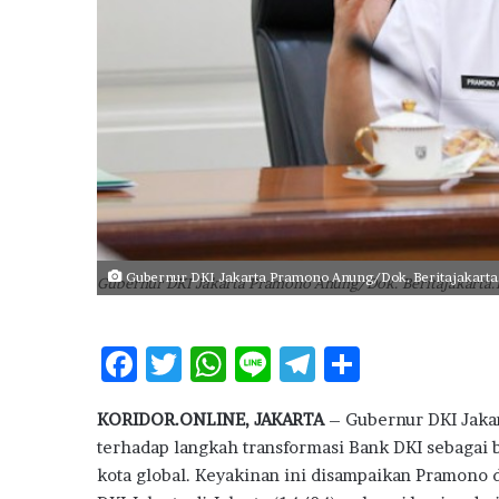
Gubernur DKI Jakarta Pramono Anung/Dok. Beritajakarta
Gubernur DKI Jakarta Pramono Anung/Dok. Beritajakarta.
F
T
W
Li
T
S
ac
w
h
n
el
h
KORIDOR.ONLINE, JAKARTA
– Gubernur DKI Jaka
e
it
at
e
e
ar
terhadap langkah transformasi Bank DKI sebagai 
b
te
s
g
e
kota global. Keyakinan ini disampaikan Pramono 