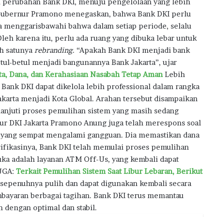
ari perubahan Bank DKI, menuju pengelolaan yang lebih
, Gubernur Pramono menegaskan, bahwa Bank DKI perlu
a menggarisbawahi bahwa dalam setiap periode, selalu
leh karena itu, perlu ada ruang yang dibuka lebar untuk
h satunya
rebranding
. “Apakah Bank DKI menjadi bank
betul-betul menjadi bangunannya Bank Jakarta”, ujar
ata, Dana, dan Kerahasiaan Nasabah Tetap Aman
Lebih
Bank DKI dapat dikelola lebih professional dalam rangka
rta menjadi Kota Global. Arahan tersebut disampaikan
anjuti proses pemulihan sistem yang masih sedang
nur DKI Jakarta Pramono Anung juga telah merespons soal
e yang sempat mengalami gangguan. Dia memastikan dana
rifikasinya, Bank DKI telah memulai proses pemulihan
uka adalah layanan ATM Off-Us, yang kembali dapat
JUGA:
Terkait Pemulihan Sistem Saat Libur Lebaran, Berikut
sepenuhnya pulih dan dapat digunakan kembali secara
mbayaran berbagai tagihan. Bank DKI terus memantau
 dengan optimal dan stabil.