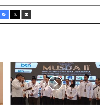
Facebook
X
Share via Email
Iwan
Hermawan
Nahkodai
HIMPERRA
Jakarta,
Siap
Wujudkan
Program
3