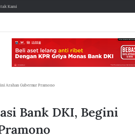
tak Kami
ini Arahan Gubernur Pramono
JakOne
Mobile
si Bank DKI, Begini
Bawa
Bank
Jakarta
stis Capai
 Pramono
Raih
ngembang