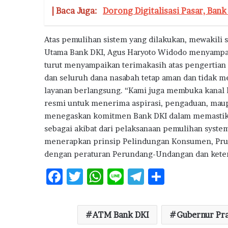
| Baca Juga:
Dorong Digitalisasi Pasar, Ban
Atas pemulihan sistem yang dilakukan, mewakili
Utama Bank DKI, Agus Haryoto Widodo menyampa
turut menyampaikan terimakasih atas pengertian 
dan seluruh dana nasabah tetap aman dan tidak 
layanan berlangsung. “Kami juga membuka kanal k
resmi untuk menerima aspirasi, pengaduan, maupu
menegaskan komitmen Bank DKI dalam memastikan
sebagai akibat dari pelaksanaan pemulihan syste
menerapkan prinsip Pelindungan Konsumen, Prud
dengan peraturan Perundang-Undangan dan ketent
F
T
W
Li
T
S
ac
w
h
n
el
h
e
it
at
e
e
ar
ATM Bank DKI
Gubernur Pr
b
te
s
g
e