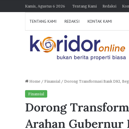
Kamis, Agustus 6 2026
Tentang Kami
Redaksi
Kon
TENTANG KAMI
REDAKSI
KONTAK KAMI
Home
/
Finansial
/
Dorong Transformasi Bank DKI, Beg
Himperra
Finansial
Jateng
Dorong Transforma
Optimistis
Capai
30 Juli 2026 21:23
Target
Himperra Jateng Optimi
Arahan Gubernur
15.000
Target 15.000 FLPP, Pe