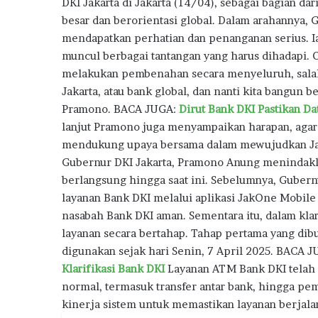
o
r
A
ra
DKI Jakarta di Jakarta (14/04), sebagai bagian d
besar dan berorientasi global. Dalam arahannya
o
p
m
mendapatkan perhatian dan penanganan serius. I
k
p
muncul berbagai tantangan yang harus dihadapi. O
melakukan pembenahan secara menyeluruh, sala
Jakarta, atau bank global, dan nanti kita bangun 
Pramono. BACA JUGA:
Dirut Bank DKI Pastikan D
lanjut Pramono juga menyampaikan harapan, agar 
mendukung upaya bersama dalam mewujudkan Jaka
Gubernur DKI Jakarta, Pramono Anung menindakl
berlangsung hingga saat ini. Sebelumnya, Guber
layanan Bank DKI melalui aplikasi JakOne Mobil
nasabah Bank DKI aman. Sementara itu, dalam kla
layanan secara bertahap. Tahap pertama yang dib
digunakan sejak hari Senin, 7 April 2025. BACA 
Klarifikasi Bank DKI
Layanan ATM Bank DKI telah 
normal, termasuk transfer antar bank, hingga pe
kinerja sistem untuk memastikan layanan berjalan