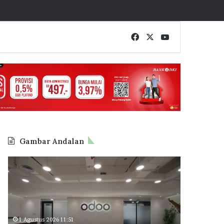
Facebook
X
YouTube
Gambar Andalan
Odoo
BP
Indonesia
Tapera
Perluas
Cetak
Kantor
Rekor
di
Baru,
BSD
62.710
1 Agustus 2026 11:51