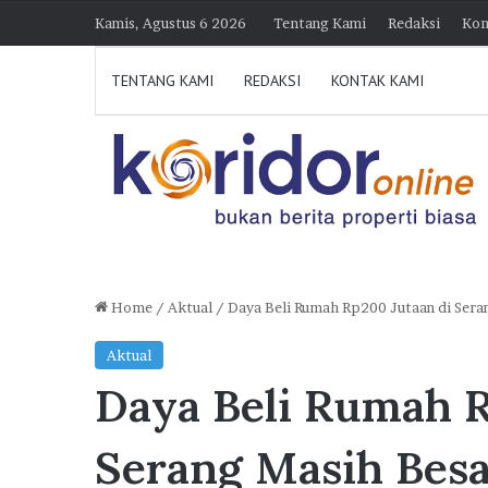
Kamis, Agustus 6 2026
Tentang Kami
Redaksi
Kon
TENTANG KAMI
REDAKSI
KONTAK KAMI
Home
/
Aktual
/
Daya Beli Rumah Rp200 Jutaan di Sera
H
J
Aktual
i
a
Daya Beli Rumah R
m
k
p
30 Juli 2026 21:23
e
Himperra Jateng Optimistis Capai
n
Serang Masih Bes
r
e
Target 15.000 FLPP, Pengembang