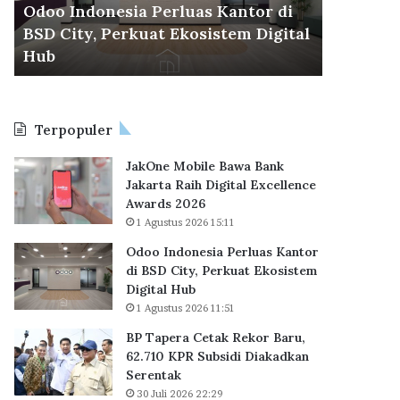
r
esia Perluas Kantor di
30 Juli 2026 22:29
a
erkuat Ekosistem Digital
BP Tapera Cetak Rekor 
C
KPR Subsidi Diakadkan
e
t
a
k
Terpopuler
R
e
JakOne Mobile Bawa Bank
k
Jakarta Raih Digital Excellence
o
Awards 2026
r
1 Agustus 2026 15:11
B
a
Odoo Indonesia Perluas Kantor
r
di BSD City, Perkuat Ekosistem
u
Digital Hub
,
1 Agustus 2026 11:51
6
BP Tapera Cetak Rekor Baru,
2
62.710 KPR Subsidi Diakadkan
.
Serentak
7
30 Juli 2026 22:29
1