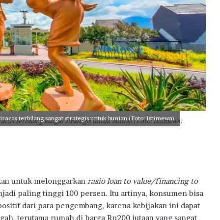
B
S
D
D
C
i
t
y
,
P
e
r
iracas terbilang sangat strategis untuk hunian (Foto: Istimewa)
racas terbilang sangat strategis untuk hunian (Foto: Istimewa)
k
u
a
t
E
k
kan untuk melonggarkan
rasio loan to value/financing to
o
di paling tinggi 100 persen. Itu artinya, konsumen bisa
s
i
ositif dari para pengembang, karena kebijakan ini dapat
s
h, terutama rumah di harga Rp200 jutaan yang sangat