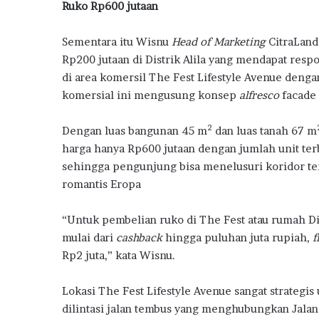
Ruko Rp600 jutaan
m
a
h
Sementara itu Wisnu
Head of Marketing
CitraLand
S
Rp200 jutaan di Distrik Alila yang mendapat resp
u
di area komersil The Fest Lifestyle Avenue deng
b
komersial ini mengusung konsep
alfresco
facade 
s
i
d
2
Dengan luas bangunan 45 m
dan luas tanah 67 m
i
harga hanya Rp600 jutaan dengan jumlah unit terb
sehingga pengunjung bisa menelusuri koridor t
romantis Eropa
“Untuk pembelian ruko di The Fest atau rumah Di
mulai dari
cashback
hingga puluhan juta rupiah,
f
Rp2 juta,” kata Wisnu.
Lokasi The Fest Lifestyle Avenue sangat strategi
dilintasi jalan tembus yang menghubungkan Jalan 