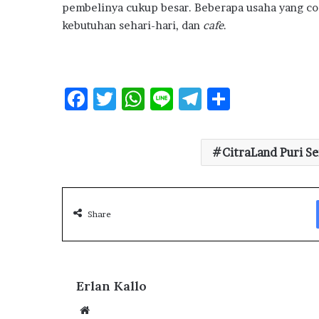
pembelinya cukup besar. Beberapa usaha yang coco
kebutuhan sehari-hari, dan
cafe
.
F
T
W
Li
T
S
ac
w
h
n
el
h
e
it
at
e
e
ar
CitraLand Puri S
b
te
s
g
e
o
r
A
ra
o
p
m
Share
k
p
Erlan Kallo
We