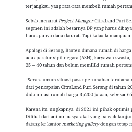
g
terjangkau, yang rata-rata membeli rumah pertam
o
p
m
e
a
m
r
k
p
Sebab menurut
Project Manager
CitraLand Puri Se
b
d
a
s
segmen ini adalah besarnya DP yang harus dibayar
n
2
harus punya dana darurat. Tapi kalau kemampuan 
g
0
N
2
Apalagi di Serang, Banten dimana rumah di harga
i
6
ada aparatur sipil negara (ASN), karyawan swasta
l
a
25 – 40 tahun dan belum memiliki rumah pertam
i
K
“Secara umum situasi pasar perumahan terutama ru
U
dari pencapaian CitraLand Puri Serang di tahun 
R
didominasi rumah harga Rp200 jutaan, sebesar 65 
P
e
r
Karena itu, ungkapnya, di 2021 ini pihak optimis
u
Dilihat dari animo masyarakat yang banyak kunju
m
datang ke kantor
marketing gallery
dengan tetap m
a