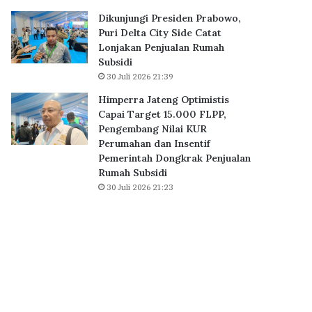
0
Dikunjungi Presiden Prabowo,
K
Puri Delta City Side Catat
P
Lonjakan Penjualan Rumah
R
Subsidi
S
30 Juli 2026 21:39
u
b
Himperra Jateng Optimistis
s
Capai Target 15.000 FLPP,
i
Pengembang Nilai KUR
d
Perumahan dan Insentif
i
Pemerintah Dongkrak Penjualan
D
Rumah Subsidi
i
30 Juli 2026 21:23
a
k
a
d
k
a
n
S