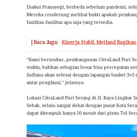
h
Diakui Pranayogi, berbeda sebelum pandemi, sek
a
n
Mereka cenderung melihat bukti apakah pembangun
d
fasilitas-fasilitas apa saja yang tersedia.
a
n
I
| Baca Juga:
Kinerja Stabil, Metland Bagika
n
s
e
“Kami bersyukur, pembangunan CitraLand Puri Ser
n
waktu, bahkan sebagian besar bisa percepatan ser
t
Indiana akan selesai dengan lapangan basket 3×3 s
i
antar penghuni,” jelasnya.
f
P
e
Lokasi CitraLand Puri Serang di Jl. Raya Lingkar S
m
Sebab, selain sangat dekat dengan pusat Kota Seran
e
dapat ditempuh hanya 10 menit dari pintu Tol Ser
r
i
n
t