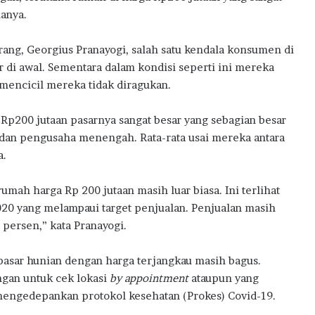
w
t
anya.
e
m
rang, Georgius Pranayogi, salah satu kendala konsumen di
D
i
 di awal. Sementara dalam kondisi seperti ini mereka
g
mencicil mereka tidak diragukan.
i
t
 Rp200 jutaan pasarnya sangat besar yang sebagian besar
a
, dan pengusaha menengah. Rata-rata usai mereka antara
l
H
a.
u
b
mah harga Rp 200 jutaan masih luar biasa. Ini terlihat
2020 yang melampaui target penjualan. Penjualan masih
persen,” kata Pranayogi.
 pasar hunian dengan harga terjangkau masih bagus.
ngan untuk cek lokasi
by appointment
ataupun yang
engedepankan protokol kesehatan (Prokes) Covid-19.