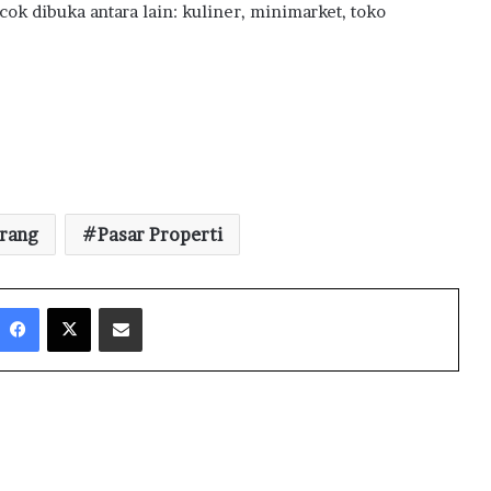
k dibuka antara lain: kuliner, minimarket, toko
erang
Pasar Properti
Facebook
X
Share via Email