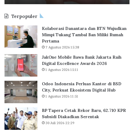
l
s
e
i
Terpopuler
B
a
a
P
Kolaborasi Danantara dan BTN Wujudkan
w
e
Mimpi Tukang Tambal Ban Miliki Rumah
a
r
Pertama
B
l
7 Agustus 2026 15:38
a
u
n
a
JakOne Mobile Bawa Bank Jakarta Raih
k
s
Digital Excellence Awards 2026
J
K
1 Agustus 2026 15:11
a
a
k
n
Odoo Indonesia Perluas Kantor di BSD
a
t
City, Perkuat Ekosistem Digital Hub
r
o
1 Agustus 2026 11:51
t
r
a
d
BP Tapera Cetak Rekor Baru, 62.710 KPR
R
i
Subsidi Diakadkan Serentak
a
B
30 Juli 2026 22:29
i
S
h
D