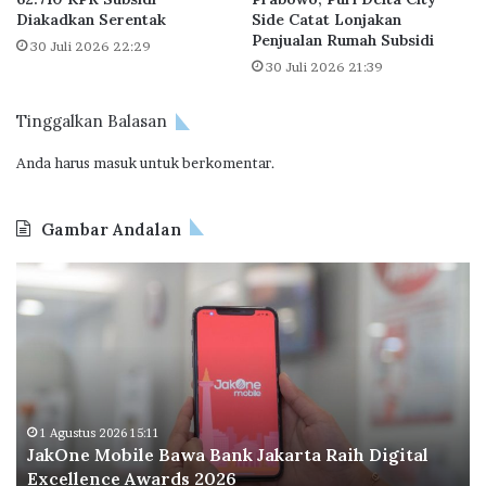
7
y
Diakadkan Serentak
Side Catat Lonjakan
T
Penjualan Rumah Subsidi
30 Juli 2026 22:29
r
30 Juli 2026 21:39
i
l
i
Tinggalkan Balasan
u
Anda harus
masuk
untuk berkomentar.
n
Gambar Andalan
J
O
a
d
k
o
O
o
n
I
e
n
M
d
o
o
1 Agustus 2026 15:11
JakOne Mobile Bawa Bank Jakarta Raih Digital
b
n
Excellence Awards 2026
i
e