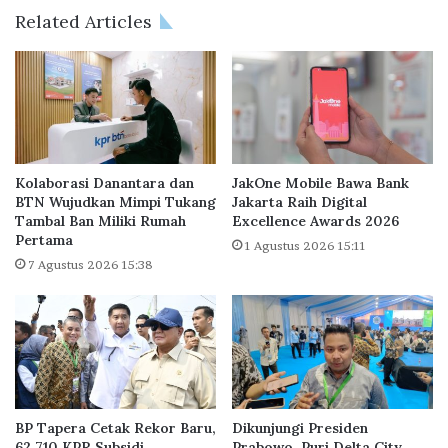
u
s
Related Articles
c
t
u
o
r
r
k
W
a
u
n
j
K
u
P
d
Kolaborasi Danantara dan
JakOne Mobile Bawa Bank
R
k
BTN Wujudkan Mimpi Tukang
Jakarta Raih Digital
S
Tambal Ban Miliki Rumah
Excellence Awards 2026
a
Pertama
e
n
1 Agustus 2026 15:11
b
G
7 Agustus 2026 15:38
e
l
s
o
a
b
r
a
R
l
p
C
3
i
BP Tapera Cetak Rekor Baru,
Dikunjungi Presiden
1
t
62.710 KPR Subsidi
Prabowo, Puri Delta City