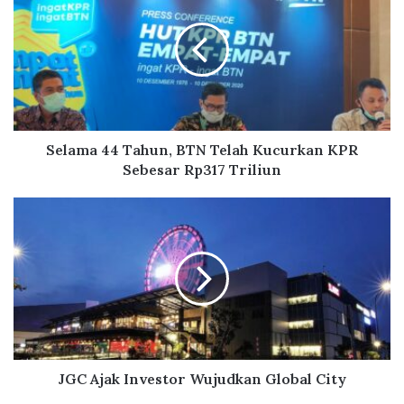
l
a
m
a
4
4
T
a
Selama 44 Tahun, BTN Telah Kucurkan KPR
h
Sebesar Rp317 Triliun
u
n
J
,
G
B
C
T
A
N
j
T
a
e
k
l
I
a
n
h
v
JGC Ajak Investor Wujudkan Global City
K
e