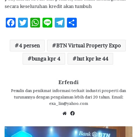
secara keseluruhan kredit akan tumbuh
F
T
W
Li
T
S
ac
w
h
n
el
h
e
it
at
e
e
ar
4 persen
BTN Virtual Property Expo
b
te
s
g
e
o
r
bunga kpr 4
A
ra
hut kpr ke 44
o
p
m
k
p
Erfendi
Penulis dan penikmat informasi terkait industri properti dan
turunannya dengan pengalaman lebih dari 20 tahun. Email:
exa_lin@yahoo.com
We
Fa
bsi
ce
te
bo
S
ok
e