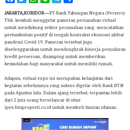
ac
w
h
n
el
h
JAKARTA,KORIDOR—
PT Bank Tabungan Negara (Persero)
e
it
at
e
e
ar
Tbk. kembali menggelar pameran perumahan virtual
b
te
s
g
e
untuk mendukung sektor perumahan yang mencatatkan
o
r
A
ra
pertumbuhan positif di tengah kontraksi ekonomi akibat
pandemi Covid-19. Pameran tersebut juga
o
p
m
diselenggarakan untuk mendongkrak kinerja penyaluran
k
p
kredit perseroan, disamping untuk memberikan
kemudahan bagi masyarakat untuk memiliki rumah.
Adapun, virtual expo ini merupakan kelanjutan dari
kegiatan sebelumnya yang sukses digelar oleh Bank BTN
pada Agustus lalu. Dalam ajang tersebut, terpantau lebih
dari 2 juta orang berselancar di situs
ipex.btnproperti.co.id untuk membeli hunian idaman.