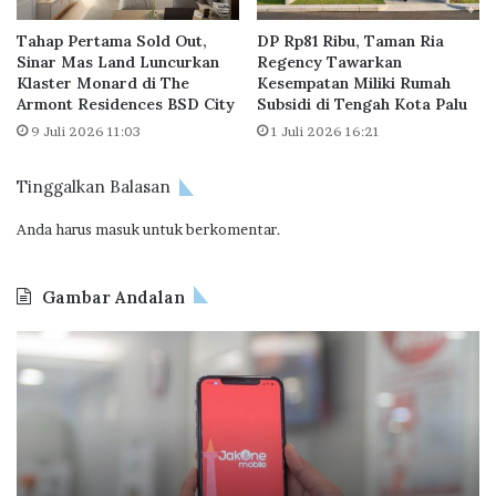
g
M
t
Tahap Pertama Sold Out,
DP Rp81 Ribu, Taman Ria
e
o
Sinar Mas Land Luncurkan
Regency Tawarkan
n
n
Klaster Monard di The
Kesempatan Miliki Rumah
a
d
Armont Residences BSD City
Subsidi di Tengah Kota Palu
r
a
9 Juli 2026 11:03
1 Juli 2026 16:21
i
n
k
O
!
Tinggalkan Balasan
l
i
Anda harus
masuk
untuk berkomentar.
v
i
a
Gambar Andalan
B
u
O
B
r
d
P
t
o
T
o
o
a
n
I
p
d
n
e
i
d
r
P