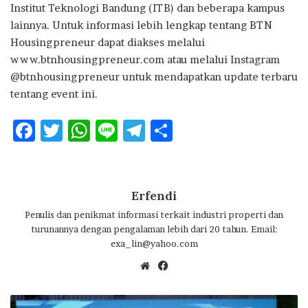
Institut Teknologi Bandung (ITB) dan beberapa kampus
lainnya. Untuk informasi lebih lengkap tentang BTN
Housingpreneur dapat diakses melalui
www.btnhousingpreneur.com atau melalui Instagram
@btnhousingpreneur untuk mendapatkan update terbaru
tentang event ini.
F
T
W
Li
T
S
ac
w
h
n
el
h
e
it
at
e
e
ar
b
te
s
g
e
Erfendi
o
r
A
ra
Penulis dan penikmat informasi terkait industri properti dan
turunannya dengan pengalaman lebih dari 20 tahun. Email:
o
p
m
exa_lin@yahoo.com
k
p
We
Fa
bsi
ce
te
bo
J