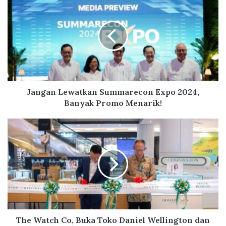
ok
a
n
g
a
n
L
e
w
a
Jangan Lewatkan Summarecon Expo 2024,
t
Banyak Promo Menarik!
k
a
T
n
h
S
e
u
W
m
a
m
t
a
c
r
h
e
C
c
o
The Watch Co, Buka Toko Daniel Wellington dan