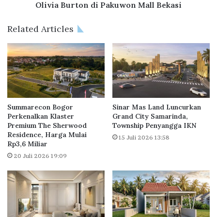
o
,
Olivia Burton di Pakuwon Mall Bekasi
n
B
E
u
Related Articles
x
k
p
a
o
T
2
o
0
k
2
o
4
D
,
a
Summarecon Bogor
Sinar Mas Land Luncurkan
B
n
Perkenalkan Klaster
Grand City Samarinda,
a
Premium The Sherwood
Township Penyangga IKN
i
Residence, Harga Mulai
n
e
15 Juli 2026 13:58
Rp3,6 Miliar
y
l
a
W
20 Juli 2026 19:09
k
e
P
l
r
l
o
i
m
n
o