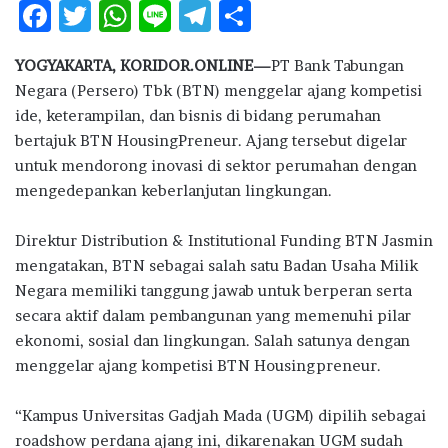
F
T
W
Li
T
S
ac
w
h
n
el
h
YOGYAKARTA, KORIDOR.ONLINE—
PT Bank Tabungan
e
it
at
e
e
ar
Negara (Persero) Tbk (BTN) menggelar ajang kompetisi
b
te
s
g
e
ide, keterampilan, dan bisnis di bidang perumahan
o
r
A
ra
bertajuk BTN HousingPreneur. Ajang tersebut digelar
untuk mendorong inovasi di sektor perumahan dengan
o
p
m
mengedepankan keberlanjutan lingkungan.
k
p
Direktur Distribution & Institutional Funding BTN Jasmin
mengatakan, BTN sebagai salah satu Badan Usaha Milik
Negara memiliki tanggung jawab untuk berperan serta
secara aktif dalam pembangunan yang memenuhi pilar
ekonomi, sosial dan lingkungan. Salah satunya dengan
menggelar ajang kompetisi BTN Housingpreneur.
“Kampus Universitas Gadjah Mada (UGM) dipilih sebagai
roadshow perdana ajang ini, dikarenakan UGM sudah