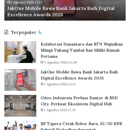
o
a
1 Agustus 2026 11:51
a
Odoo Indonesia Perluas Kantor di BSD City,
n
C
k
Perkuat Ekosistem Digital Hub
e
e
u
s
t
w
i
a
o
Terpopuler
a
k
n
P
R
M
Kolaborasi Danantara dan BTN Wujudkan
e
e
a
Mimpi Tukang Tambal Ban Miliki Rumah
r
k
l
Pertama
l
o
l
7 Agustus 2026 15:38
u
r
B
a
B
e
JakOne Mobile Bawa Bank Jakarta Raih
s
a
k
Digital Excellence Awards 2026
K
r
a
1 Agustus 2026 15:11
a
u
s
n
,
i
Odoo Indonesia Perluas Kantor di BSD
t
6
City, Perkuat Ekosistem Digital Hub
o
2
1 Agustus 2026 11:51
r
.
d
7
BP Tapera Cetak Rekor Baru, 62.710 KPR
i
1
Subsidi Diakadkan Serentak