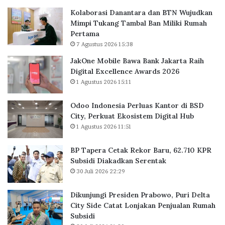
P
R
S
n
Kolaborasi Danantara dan BTN Wujudkan
e
e
o
i
Mimpi Tukang Tambal Ban Miliki Rumah
r
k
l
t
Pertama
l
o
i
7 Agustus 2026 15:38
u
r
d
a
B
JakOne Mobile Bawa Bank Jakarta Raih
s
a
Digital Excellence Awards 2026
K
r
1 Agustus 2026 15:11
a
u
n
,
Odoo Indonesia Perluas Kantor di BSD
t
6
City, Perkuat Ekosistem Digital Hub
o
2
1 Agustus 2026 11:51
r
.
d
7
BP Tapera Cetak Rekor Baru, 62.710 KPR
i
1
Subsidi Diakadkan Serentak
B
0
30 Juli 2026 22:29
S
K
D
P
C
R
Dikunjungi Presiden Prabowo, Puri Delta
i
S
City Side Catat Lonjakan Penjualan Rumah
t
u
Subsidi