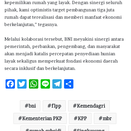
kepemilikan rumah yang layak. Dengan sinergi seluruh
pihak, kami optimistis target pembangunan tiga juta
rumah dapat terealisasi dan memberi manfaat ekonomi
berkelanjutan,” tegasnya.
Melalui kolaborasi tersebut, BNI meyakini sinergi antara
pemerintah, perbankan, pengembang, dan masyarakat
akan menjadi katalis percepatan penyediaan hunian
layak sekaligus memperkuat fondasi ekonomi daerah
secara inklusif dan berkelanjutan.
F
T
W
Li
T
S
ac
w
h
n
el
h
e
it
at
e
e
ar
bni
flpp
Kemendagri
b
te
s
g
e
o
Kementerian PKP
r
A
ra
KPP
mbr
o
p
m