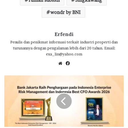
rumah subsidi
Singkawang
k
p
wondr by BNI
Erfendi
Penulis dan penikmat informasi terkait industri properti dan
turunannya dengan pengalaman lebih dari 20 tahun. Email:
exa_lin@yahoo.com
We
Fa
bsi
ce
te
bo
B
ok
a
n
k
J
a
k
a
r