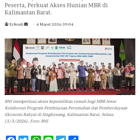
Peserta, Perkuat Akses Hunian MBR di
Kalimantan Barat.
Erfendi
S
4 Maret 2026 09:04
e
n
d
a
n
e
m
a
i
l
BNI memperluas akses kepemilikan rumah bagi MBR lewat
Kolaborasi Program Pembiayaan Perumahan dan Pemberdayaan
Ekonomi Rakyat di Singkawang, Kalimantan Barat, Selasa
(3/3/2026). Foto: BNI