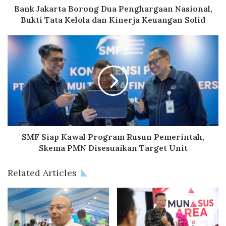
t
Bank Jakarta Borong Dua Penghargaan Nasional,
a
Bukti Tata Kelola dan Kinerja Keuangan Solid
B
o
S
r
M
o
F
n
S
g
i
D
a
u
p
a
K
P
a
e
w
SMF Siap Kawal Program Rusun Pemerintah,
n
a
Skema PMN Disesuaikan Target Unit
g
l
h
P
Related Articles
a
r
r
o
g
g
a
r
a
a