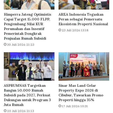
n
m
N
R
a
u
Himperra Jateng Optimistis
AREA Indonesia Tegaskan
s
s
Capai Target 15.000 FLPP,
Peran sebagai Pemersatu
i
Pengembang Nilai KUR
Ekosistem Properti Nasional
u
Perumahan dan Insentif
o
n
23 Juli 2026 13:18
Pemerintah Dongkrak
n
P
Penjualan Rumah Subsidi
a
e
l
30 Juli 2026 21:23
m
,
e
B
r
u
i
k
n
t
t
i
a
T
h
ASPRUMNAS Targetkan
Sinar Mas Land Gelar
a
,
Bangun 50.000 Rumah
Property Expo 2026 di
t
S
Subsidi pada 2027, Perkuat
Cibubur, Tawarkan Promo
a
k
Dukungan untuk Program 3
Properti hingga 35%
K
e
Juta Rumah
17 Juli 2026 10:31
e
m
20 Juli 2026 21:13