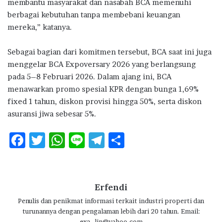
membantu masyarakat dan nasabah BCA memenuhi
berbagai kebutuhan tanpa membebani keuangan
mereka,” katanya.
Sebagai bagian dari komitmen tersebut, BCA saat ini juga
menggelar BCA Expoversary 2026 yang berlangsung
pada 5–8 Februari 2026. Dalam ajang ini, BCA
menawarkan promo spesial KPR dengan bunga 1,69%
fixed 1 tahun, diskon provisi hingga 50%, serta diskon
asuransi jiwa sebesar 5%.
F
T
W
Li
T
S
ac
w
h
n
el
h
e
it
at
e
e
ar
b
te
s
g
e
Erfendi
o
r
A
ra
Penulis dan penikmat informasi terkait industri properti dan
turunannya dengan pengalaman lebih dari 20 tahun. Email:
o
p
m
exa_lin@yahoo.com