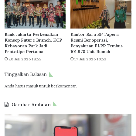
a
t
t
A
k
k
a
s
n
e
G
Bank Jakarta Perkenalkan
Kantor Baru BP Tapera
s
Konsep Future Branch, KCP
Resmi Beroperasi,
a
A
Kebayoran Park Jadi
Penyaluran FLPP Tembus
r
i
Prototipe Pertama
101.978 Unit Rumah
d
r
20 Juli 2026 18:55
17 Juli 2026 10:53
a
B
T
e
e
r
Tinggalkan Balasan
r
s
d
i
Anda harus
masuk
untuk berkomentar.
e
h
p
b
a
Gambar Andalan
a
n
g
R
J
O
i
e
a
d
W
a
k
o
a
l