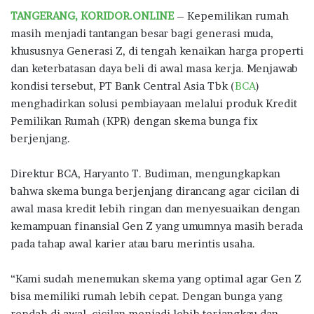
ac
w
h
n
el
h
TANGERANG, KORIDOR.ONLINE
– Kepemilikan rumah
e
it
at
e
e
ar
masih menjadi tantangan besar bagi generasi muda,
b
te
s
g
e
khususnya Generasi Z, di tengah kenaikan harga properti
o
r
A
ra
dan keterbatasan daya beli di awal masa kerja. Menjawab
kondisi tersebut, PT Bank Central Asia Tbk (
o
p
m
BCA
)
menghadirkan solusi pembiayaan melalui produk Kredit
k
p
Pemilikan Rumah (KPR) dengan skema bunga fix
berjenjang.
Direktur BCA, Haryanto T. Budiman, mengungkapkan
bahwa skema bunga berjenjang dirancang agar cicilan di
awal masa kredit lebih ringan dan menyesuaikan dengan
kemampuan finansial Gen Z yang umumnya masih berada
pada tahap awal karier atau baru merintis usaha.
“Kami sudah menemukan skema yang optimal agar Gen Z
bisa memiliki rumah lebih cepat. Dengan bunga yang
rendah di awal, cicilan menjadi lebih terjangkau dan