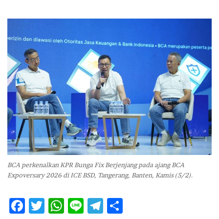
e
n
d
a
n
e
m
a
i
l
BCA perkenalkan KPR Bunga Fix Berjenjang pada ajang BCA
Expoversary 2026 di ICE BSD, Tangerang, Banten, Kamis (5/2).
F
T
W
Li
T
S