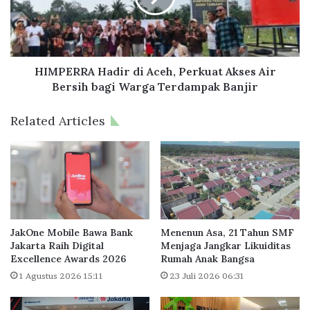
a
R
h
R
F
A
o
H
r
a
HIMPERRA Hadir di Aceh, Perkuat Akses Air
w
d
Bersih bagi Warga Terdampak Banjir
a
i
p
r
Related Articles
e
d
r
i
a
A
2
c
0
e
2
h
6
,
,
P
JakOne Mobile Bawa Bank
Menenun Asa, 21 Tahun SMF
D
e
Jakarta Raih Digital
Menjaga Jangkar Likuiditas
i
Excellence Awards 2026
Rumah Anak Bangsa
r
n
k
1 Agustus 2026 15:11
23 Juli 2026 06:31
o
u
b
a