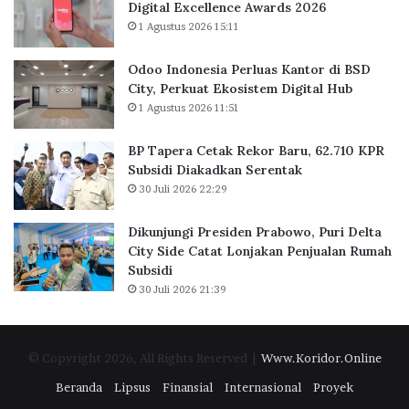
Digital Excellence Awards 2026
K
r
1 Agustus 2026 15:11
a
u
n
,
Odoo Indonesia Perluas Kantor di BSD
t
6
City, Perkuat Ekosistem Digital Hub
o
2
1 Agustus 2026 11:51
r
.
d
7
BP Tapera Cetak Rekor Baru, 62.710 KPR
i
1
Subsidi Diakadkan Serentak
B
0
30 Juli 2026 22:29
S
K
D
P
C
R
Dikunjungi Presiden Prabowo, Puri Delta
i
S
City Side Catat Lonjakan Penjualan Rumah
t
u
Subsidi
y
b
30 Juli 2026 21:39
,
s
P
i
e
d
© Copyright 2026, All Rights Reserved |
Www.Koridor.Online
r
i
k
D
Beranda
Lipsus
Finansial
Internasional
Proyek
u
i