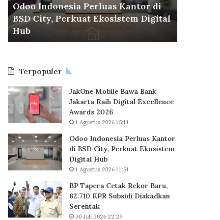
d
r
Odoo Indonesia Perluas Kantor di
30 Juli 2026
o
a
BSD City, Perkuat Ekosistem Digital
BP Taper
n
C
6
Hub
KPR Sub
e
e
s
t
i
a
a
k
Terpopuler
P
R
e
e
JakOne Mobile Bawa Bank
r
k
Jakarta Raih Digital Excellence
l
o
Awards 2026
u
r
1 Agustus 2026 15:11
a
B
s
a
Odoo Indonesia Perluas Kantor
K
r
di BSD City, Perkuat Ekosistem
a
u
Digital Hub
n
,
1 Agustus 2026 11:51
t
6
BP Tapera Cetak Rekor Baru,
o
2
62.710 KPR Subsidi Diakadkan
r
.
Serentak
d
7
i
30 Juli 2026 22:29
1