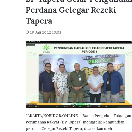
r
Nilai KUR Perumahan da
a
Perdana Gelegar Rezeki
Pemerintah Dongkrak P
J
Rumah Subsidi
Tapera
a
t
e
29 Juli 2022 13:02
n
g
O
p
t
i
m
i
s
t
i
s
C
JAKARTA,KORIDOR.ONLINE—Badan Pengelola Tabungan
a
Perumahan Rakyat (BP Tapera) menggelar Pengundian
p
perdana Gelegar Rezeki Tapera, disaksikan oleh
a