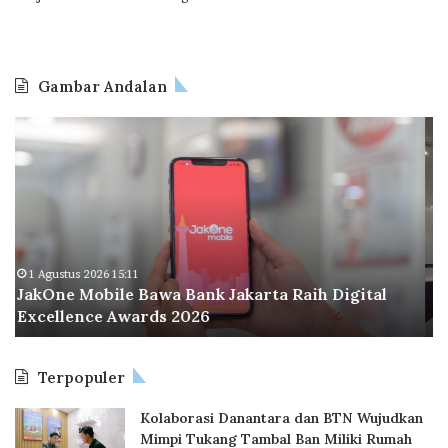
Gambar Andalan
O
d
o
o
I
n
d
o
1 Agustus 2026 11:51
Odoo Indonesia Perluas Kantor di BSD City,
n
Perkuat Ekosistem Digital Hub
e
s
i
Terpopuler
a
P
Kolaborasi Danantara dan BTN Wujudkan
e
Mimpi Tukang Tambal Ban Miliki Rumah
r