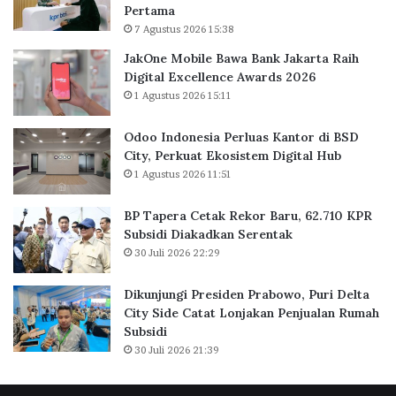
Pertama
l
7 Agustus 2026 15:38
u
a
JakOne Mobile Bawa Bank Jakarta Raih
s
Digital Excellence Awards 2026
K
1 Agustus 2026 15:11
a
n
Odoo Indonesia Perluas Kantor di BSD
t
City, Perkuat Ekosistem Digital Hub
o
1 Agustus 2026 11:51
r
d
BP Tapera Cetak Rekor Baru, 62.710 KPR
i
Subsidi Diakadkan Serentak
B
30 Juli 2026 22:29
S
D
C
Dikunjungi Presiden Prabowo, Puri Delta
i
City Side Catat Lonjakan Penjualan Rumah
t
Subsidi
y
30 Juli 2026 21:39
,
P