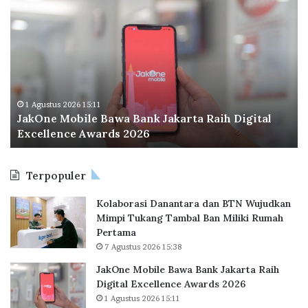
J
O
a
d
k
o
O
o
n
I
e
n
M
d
o
o
1 Agustus 2026 15:11
JakOne Mobile Bawa Bank Jakarta Raih Digital
b
n
Excellence Awards 2026
i
e
l
s
e
i
Terpopuler
B
a
a
P
Kolaborasi Danantara dan BTN Wujudkan
w
e
Mimpi Tukang Tambal Ban Miliki Rumah
a
r
Pertama
B
l
7 Agustus 2026 15:38
a
u
n
a
JakOne Mobile Bawa Bank Jakarta Raih
k
s
Digital Excellence Awards 2026
J
K
1 Agustus 2026 15:11
a
a