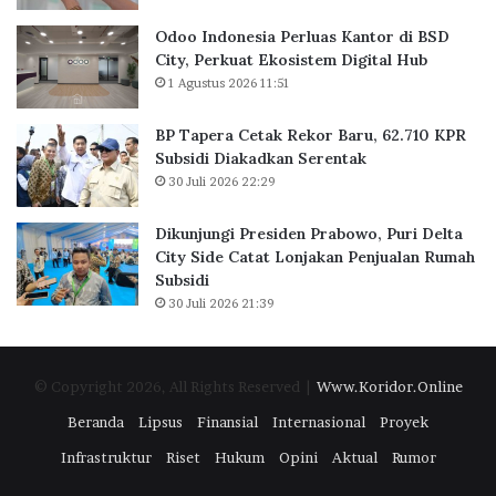
k
n
Odoo Indonesia Perluas Kantor di BSD
a
t
City, Perkuat Ekosistem Digital Hub
r
o
1 Agustus 2026 11:51
t
r
a
d
BP Tapera Cetak Rekor Baru, 62.710 KPR
R
i
Subsidi Diakadkan Serentak
a
B
30 Juli 2026 22:29
i
S
h
D
D
C
Dikunjungi Presiden Prabowo, Puri Delta
i
i
City Side Catat Lonjakan Penjualan Rumah
g
t
Subsidi
i
y
30 Juli 2026 21:39
t
,
a
P
l
e
© Copyright 2026, All Rights Reserved |
Www.Koridor.Online
E
r
x
k
Beranda
Lipsus
Finansial
Internasional
Proyek
c
u
Infrastruktur
Riset
Hukum
Opini
Aktual
Rumor
e
a
l
t