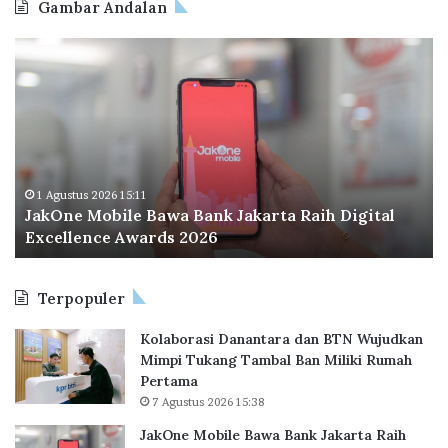
Gambar Andalan
J
O
a
d
k
o
O
o
n
I
e
n
M
d
o
o
1 Agustus 2026 15:11
JakOne Mobile Bawa Bank Jakarta Raih Digital
b
n
Excellence Awards 2026
i
e
l
s
e
i
Terpopuler
B
a
a
P
Kolaborasi Danantara dan BTN Wujudkan
w
e
Mimpi Tukang Tambal Ban Miliki Rumah
a
r
Pertama
B
l
7 Agustus 2026 15:38
a
u
n
a
JakOne Mobile Bawa Bank Jakarta Raih
k
s