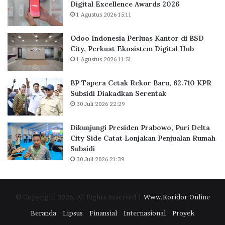
Digital Excellence Awards 2026
J
K
1 Agustus 2026 15:11
a
a
k
n
Odoo Indonesia Perluas Kantor di BSD
a
t
City, Perkuat Ekosistem Digital Hub
r
o
1 Agustus 2026 11:51
t
r
a
d
BP Tapera Cetak Rekor Baru, 62.710 KPR
R
i
Subsidi Diakadkan Serentak
a
B
30 Juli 2026 22:29
i
S
h
D
D
C
Dikunjungi Presiden Prabowo, Puri Delta
i
i
City Side Catat Lonjakan Penjualan Rumah
g
t
Subsidi
i
y
30 Juli 2026 21:39
t
,
a
P
l
e
© Copyright 2026, All Rights Reserved |
Www.Koridor.Online
E
r
x
k
Beranda
Lipsus
Finansial
Internasional
Proyek
c
u