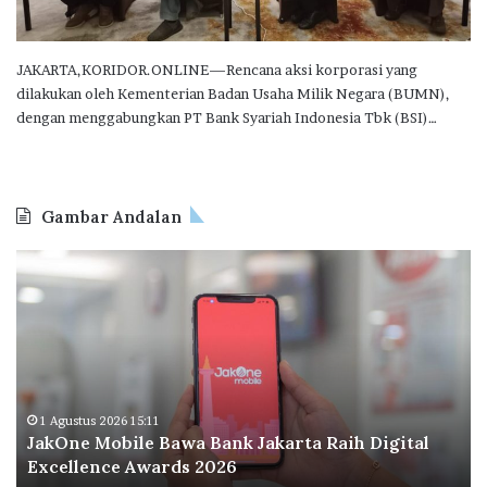
JAKARTA,KORIDOR.ONLINE—Rencana aksi korporasi yang
dilakukan oleh Kementerian Badan Usaha Milik Negara (BUMN),
dengan menggabungkan PT Bank Syariah Indonesia Tbk (BSI)…
Gambar Andalan
J
O
a
d
k
o
O
o
n
I
e
n
M
d
o
o
1 Agustus 2026 15:11
JakOne Mobile Bawa Bank Jakarta Raih Digital
b
n
Excellence Awards 2026
i
e