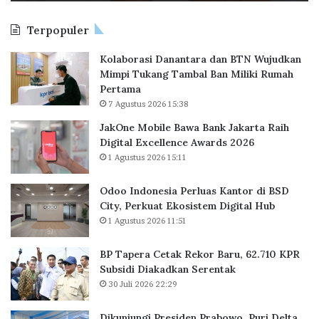
l
s
e
i
Terpopuler
B
a
a
P
Kolaborasi Danantara dan BTN Wujudkan
w
e
Mimpi Tukang Tambal Ban Miliki Rumah
a
r
Pertama
B
l
7 Agustus 2026 15:38
a
u
n
a
JakOne Mobile Bawa Bank Jakarta Raih
k
s
Digital Excellence Awards 2026
J
K
1 Agustus 2026 15:11
a
a
k
n
Odoo Indonesia Perluas Kantor di BSD
a
t
City, Perkuat Ekosistem Digital Hub
r
o
1 Agustus 2026 11:51
t
r
a
d
BP Tapera Cetak Rekor Baru, 62.710 KPR
R
i
Subsidi Diakadkan Serentak
a
B
30 Juli 2026 22:29
i
S
h
D
D
C
Dikunjungi Presiden Prabowo, Puri Delta