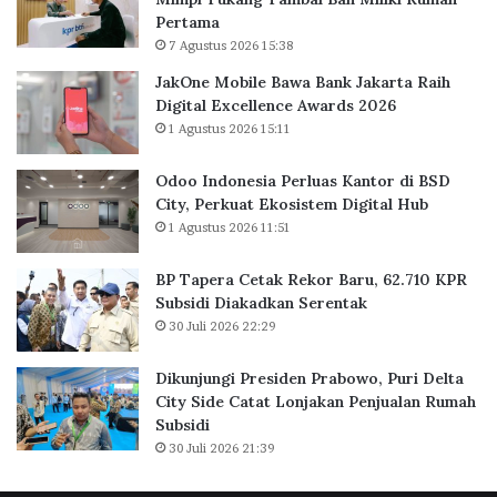
r
k
Pertama
l
o
7 Agustus 2026 15:38
u
r
a
B
JakOne Mobile Bawa Bank Jakarta Raih
s
a
Digital Excellence Awards 2026
K
r
1 Agustus 2026 15:11
a
u
n
,
Odoo Indonesia Perluas Kantor di BSD
t
6
City, Perkuat Ekosistem Digital Hub
o
2
1 Agustus 2026 11:51
r
.
d
7
BP Tapera Cetak Rekor Baru, 62.710 KPR
i
1
Subsidi Diakadkan Serentak
B
0
30 Juli 2026 22:29
S
K
D
P
C
R
Dikunjungi Presiden Prabowo, Puri Delta
i
S
City Side Catat Lonjakan Penjualan Rumah
t
u
Subsidi
y
b
30 Juli 2026 21:39
,
s
P
i