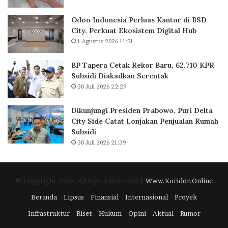
a
a
k
n
Odoo Indonesia Perluas Kantor di BSD
a
t
City, Perkuat Ekosistem Digital Hub
r
o
1 Agustus 2026 11:51
t
r
a
d
BP Tapera Cetak Rekor Baru, 62.710 KPR
R
i
Subsidi Diakadkan Serentak
a
B
30 Juli 2026 22:29
i
S
h
D
D
C
Dikunjungi Presiden Prabowo, Puri Delta
i
i
City Side Catat Lonjakan Penjualan Rumah
g
t
Subsidi
i
y
30 Juli 2026 21:39
t
,
a
P
l
e
© Copyright 2026, All Rights Reserved |
Www.Koridor.Online
E
r
x
k
Beranda
Lipsus
Finansial
Internasional
Proyek
c
u
Infrastruktur
Riset
Hukum
Opini
Aktual
Rumor
e
a
l
t