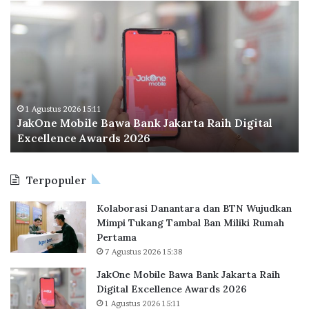
J
O
a
d
k
o
O
o
n
I
e
n
M
d
o
o
1 Agustus 2026 15:11
JakOne Mobile Bawa Bank Jakarta Raih Digital
b
n
Excellence Awards 2026
i
e
l
s
e
i
Terpopuler
B
a
a
P
Kolaborasi Danantara dan BTN Wujudkan
w
e
Mimpi Tukang Tambal Ban Miliki Rumah
a
r
Pertama
B
l
7 Agustus 2026 15:38
a
u
n
a
JakOne Mobile Bawa Bank Jakarta Raih
k
s
Digital Excellence Awards 2026
J
K
1 Agustus 2026 15:11