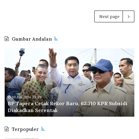
Next page
Gambar Andalan
B
D
P
i
T
k
a
u
p
n
e
j
r
u
a
n
30 Juli 2026 22:29
BP Tapera Cetak Rekor Baru, 62.710 KPR Subsidi
C
g
Diakadkan Serentak
e
i
t
P
a
r
Terpopuler
k
e
R
s