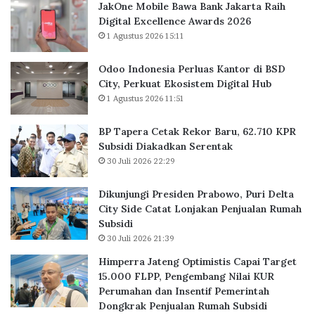
JakOne Mobile Bawa Bank Jakarta Raih
e
i
Digital Excellence Awards 2026
k
d
1 Agustus 2026 15:11
o
e
r
n
B
P
Odoo Indonesia Perluas Kantor di BSD
a
r
City, Perkuat Ekosistem Digital Hub
r
a
1 Agustus 2026 11:51
u
b
,
o
BP Tapera Cetak Rekor Baru, 62.710 KPR
6
w
Subsidi Diakadkan Serentak
2
o
30 Juli 2026 22:29
.
,
7
P
Dikunjungi Presiden Prabowo, Puri Delta
1
u
City Side Catat Lonjakan Penjualan Rumah
0
r
Subsidi
K
i
30 Juli 2026 21:39
P
D
R
e
Himperra Jateng Optimistis Capai Target
S
l
15.000 FLPP, Pengembang Nilai KUR
u
t
Perumahan dan Insentif Pemerintah
b
a
Dongkrak Penjualan Rumah Subsidi