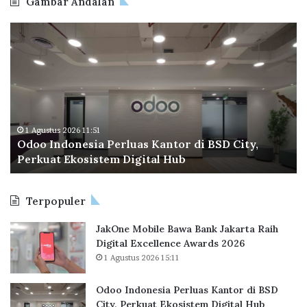
Gambar Andalan
O
B
d
P
o
T
o
a
I
p
n
e
d
r
o
a
1 Agustus 2026 11:51
Odoo Indonesia Perluas Kantor di BSD City,
n
C
Perkuat Ekosistem Digital Hub
e
e
s
t
i
a
Terpopuler
a
k
P
R
JakOne Mobile Bawa Bank Jakarta Raih
e
e
Digital Excellence Awards 2026
r
k
1 Agustus 2026 15:11
l
o
u
r
a
B
Odoo Indonesia Perluas Kantor di BSD
s
a
City, Perkuat Ekosistem Digital Hub