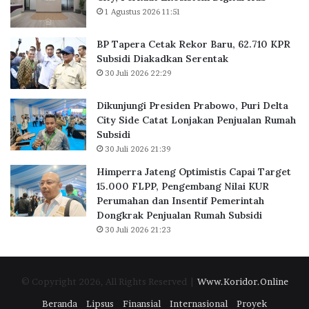
K
r
1 Agustus 2026 11:51
a
u
n
,
BP Tapera Cetak Rekor Baru, 62.710 KPR
t
6
Subsidi Diakadkan Serentak
o
2
30 Juli 2026 22:29
r
.
d
7
Dikunjungi Presiden Prabowo, Puri Delta
i
1
City Side Catat Lonjakan Penjualan Rumah
B
0
Subsidi
S
K
30 Juli 2026 21:39
D
P
C
R
Himperra Jateng Optimistis Capai Target
i
S
15.000 FLPP, Pengembang Nilai KUR
t
u
Perumahan dan Insentif Pemerintah
y
b
Dongkrak Penjualan Rumah Subsidi
,
s
30 Juli 2026 21:23
P
i
e
d
r
i
© Copyright 2026, All Rights Reserved |
Www.Koridor.Online
k
D
u
i
Beranda
Lipsus
Finansial
Internasional
Proyek