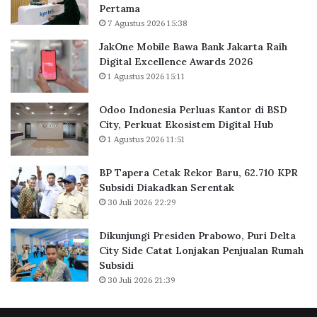
Pertama
B
l
7 Agustus 2026 15:38
a
u
n
a
JakOne Mobile Bawa Bank Jakarta Raih
k
s
Digital Excellence Awards 2026
J
K
1 Agustus 2026 15:11
a
a
k
n
Odoo Indonesia Perluas Kantor di BSD
a
t
City, Perkuat Ekosistem Digital Hub
r
o
1 Agustus 2026 11:51
t
r
a
d
BP Tapera Cetak Rekor Baru, 62.710 KPR
R
i
Subsidi Diakadkan Serentak
a
B
30 Juli 2026 22:29
i
S
h
D
D
C
Dikunjungi Presiden Prabowo, Puri Delta
i
i
City Side Catat Lonjakan Penjualan Rumah
g
t
Subsidi
i
y
30 Juli 2026 21:39
t
,
a
P