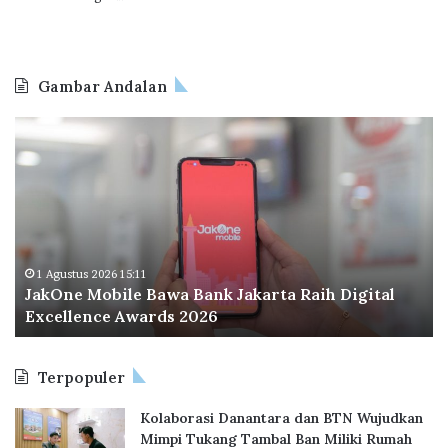
Gambar Andalan
J
O
a
d
k
o
O
o
n
I
e
n
M
d
o
o
1 Agustus 2026 15:11
JakOne Mobile Bawa Bank Jakarta Raih Digital
b
n
Excellence Awards 2026
i
e
l
s
e
i
Terpopuler
B
a
a
P
Kolaborasi Danantara dan BTN Wujudkan
w
e
Mimpi Tukang Tambal Ban Miliki Rumah
a
r