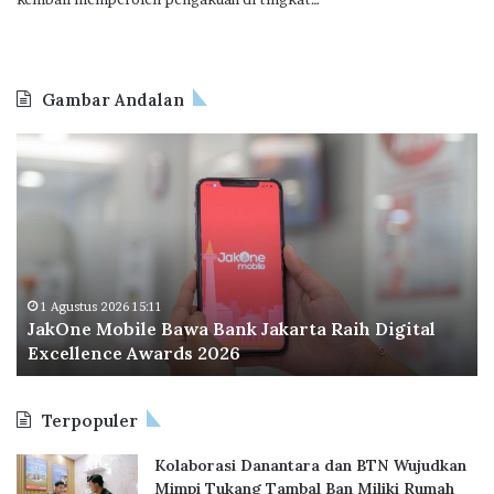
Gambar Andalan
J
O
a
d
k
o
O
o
n
I
e
n
M
d
o
o
1 Agustus 2026 15:11
JakOne Mobile Bawa Bank Jakarta Raih Digital
b
n
Excellence Awards 2026
i
e
l
s
e
i
Terpopuler
B
a
a
P
Kolaborasi Danantara dan BTN Wujudkan
w
e
Mimpi Tukang Tambal Ban Miliki Rumah
a
r