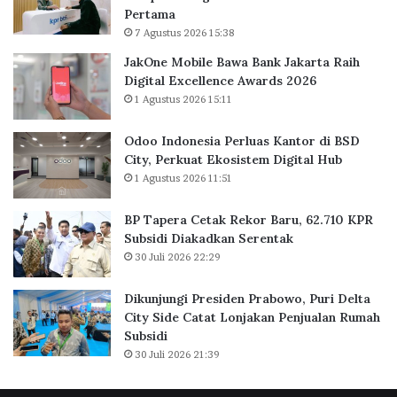
Pertama
B
l
7 Agustus 2026 15:38
a
u
n
a
JakOne Mobile Bawa Bank Jakarta Raih
k
s
Digital Excellence Awards 2026
J
K
1 Agustus 2026 15:11
a
a
k
n
Odoo Indonesia Perluas Kantor di BSD
a
t
City, Perkuat Ekosistem Digital Hub
r
o
1 Agustus 2026 11:51
t
r
a
d
BP Tapera Cetak Rekor Baru, 62.710 KPR
R
i
Subsidi Diakadkan Serentak
a
B
30 Juli 2026 22:29
i
S
h
D
D
C
Dikunjungi Presiden Prabowo, Puri Delta
i
i
City Side Catat Lonjakan Penjualan Rumah
g
t
Subsidi
i
y
30 Juli 2026 21:39
t
,
a
P