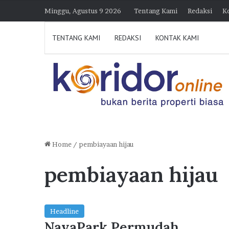
Minggu, Agustus 9 2026
Tentang Kami
Redaksi
K
TENTANG KAMI
REDAKSI
KONTAK KAMI
Home
/
pembiayaan hijau
pembiayaan hijau
D
i
k
u
n
Headline
j
NavaPark Permudah
30 Juli 2026 21:39