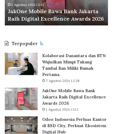
M
d
Odoo Ind
1 Agustus 2026 15:11
o
o
JakOne Mobile Bawa Bank Jakarta
BSD City
b
n
Raih Digital Excellence Awards 2026
Hub
i
e
l
s
e
i
B
a
Terpopuler
a
P
w
e
Kolaborasi Danantara dan BTN
a
r
Wujudkan Mimpi Tukang
B
l
Tambal Ban Miliki Rumah
a
u
Pertama
n
a
7 Agustus 2026 15:38
k
s
J
K
JakOne Mobile Bawa Bank
a
a
Jakarta Raih Digital Excellence
k
n
Awards 2026
a
t
1 Agustus 2026 15:11
r
o
Odoo Indonesia Perluas Kantor
t
r
di BSD City, Perkuat Ekosistem
a
d
Digital Hub
R
i