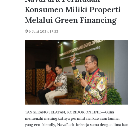
u
Dikunjungi Presiden Pr
n
Konsumen Miliki Properti
Delta City Side Catat L
g
Penjualan Rumah Subsi
Melalui Green Financing
i
P
r
6 Juni 2024 17:53
e
s
i
d
e
n
P
r
a
b
o
w
o
TANGERANG SELATAN, KORIDOR.ONLINE—Guna
,
memenuhi meningkatnya permintaan kawasan hunian
P
yang eco-friendly, NavaPark bekerja sama dengan lima ba
u