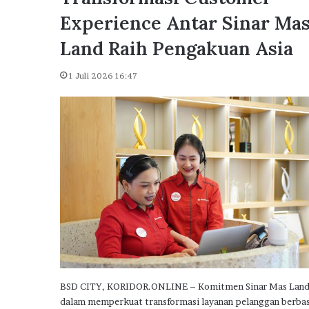
u
Dikunjungi Presiden Pr
n
Experience Antar Sinar Ma
Delta City Side Catat L
g
Penjualan Rumah Subsi
Land Raih Pengakuan Asia
i
P
r
1 Juli 2026 16:47
e
s
i
d
e
n
P
r
a
b
o
w
o
,
BSD CITY, KORIDOR.ONLINE – Komitmen Sinar Mas Lan
P
dalam memperkuat transformasi layanan pelanggan berbas
u