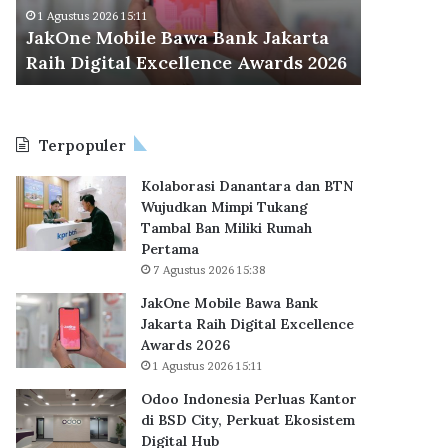
M
d
Odoo Ind
1 Agustus 2026 15:11
o
o
JakOne Mobile Bawa Bank Jakarta
BSD City
b
n
Raih Digital Excellence Awards 2026
Hub
i
e
l
s
e
i
B
a
Terpopuler
a
P
w
e
Kolaborasi Danantara dan BTN
a
r
Wujudkan Mimpi Tukang
B
l
Tambal Ban Miliki Rumah
a
u
Pertama
n
a
7 Agustus 2026 15:38
k
s
J
K
JakOne Mobile Bawa Bank
a
a
Jakarta Raih Digital Excellence
k
n
Awards 2026
a
t
1 Agustus 2026 15:11
r
o
Odoo Indonesia Perluas Kantor
t
r
di BSD City, Perkuat Ekosistem
a
d
Digital Hub
R
i