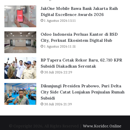
n
a
JakOne Mobile Bawa Bank Jakarta Raih
k
s
Digital Excellence Awards 2026
J
K
1 Agustus 2026 15:11
a
a
k
n
Odoo Indonesia Perluas Kantor di BSD
a
t
City, Perkuat Ekosistem Digital Hub
r
o
1 Agustus 2026 11:51
t
r
a
d
BP Tapera Cetak Rekor Baru, 62.710 KPR
R
i
Subsidi Diakadkan Serentak
a
B
30 Juli 2026 22:29
i
S
h
D
D
C
Dikunjungi Presiden Prabowo, Puri Delta
i
i
City Side Catat Lonjakan Penjualan Rumah
g
t
Subsidi
i
y
30 Juli 2026 21:39
t
,
a
P
l
e
© Copyright 2026, All Rights Reserved |
Www.Koridor.Online
E
r