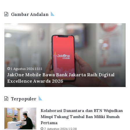
Gambar Andalan
J
O
a
d
k
o
O
o
n
I
e
n
M
d
o
o
1 Agustus 2026 15:11
JakOne Mobile Bawa Bank Jakarta Raih Digital
b
n
Excellence Awards 2026
i
e
l
s
e
i
Terpopuler
B
a
a
P
Kolaborasi Danantara dan BTN Wujudkan
w
e
Mimpi Tukang Tambal Ban Miliki Rumah
a
r
Pertama
B
l
7 Agustus 2026 15:38
a
u