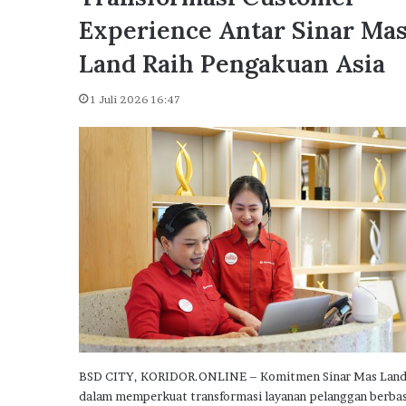
u
Dikunjungi Presiden Pr
n
Experience Antar Sinar Ma
Delta City Side Catat L
g
Penjualan Rumah Subsi
Land Raih Pengakuan Asia
i
P
r
1 Juli 2026 16:47
e
s
i
d
e
n
P
r
a
b
o
w
o
,
BSD CITY, KORIDOR.ONLINE – Komitmen Sinar Mas Lan
P
dalam memperkuat transformasi layanan pelanggan berbas
u