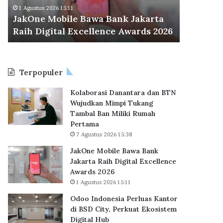
M
d
Odoo Ind
1 Agustus 2026 15:11
o
o
JakOne Mobile Bawa Bank Jakarta
BSD City
b
n
Raih Digital Excellence Awards 2026
Hub
i
e
l
s
e
i
B
a
Terpopuler
a
P
w
e
Kolaborasi Danantara dan BTN
a
r
Wujudkan Mimpi Tukang
B
l
Tambal Ban Miliki Rumah
a
u
Pertama
n
a
7 Agustus 2026 15:38
k
s
J
K
JakOne Mobile Bawa Bank
a
a
Jakarta Raih Digital Excellence
k
n
Awards 2026
a
t
1 Agustus 2026 15:11
r
o
Odoo Indonesia Perluas Kantor
t
r
di BSD City, Perkuat Ekosistem
a
d
Digital Hub
R
i