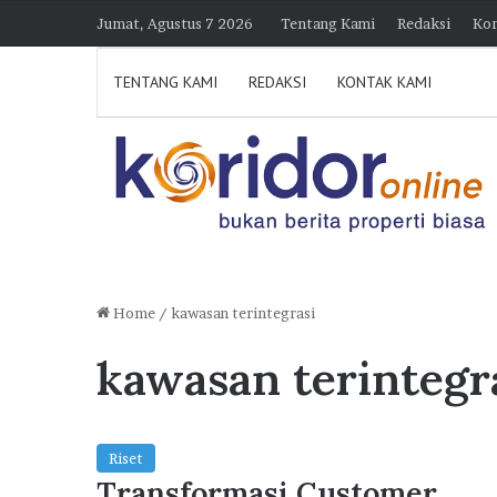
Jumat, Agustus 7 2026
Tentang Kami
Redaksi
Kon
TENTANG KAMI
REDAKSI
KONTAK KAMI
Home
/
kawasan terintegrasi
kawasan terintegr
D
i
k
u
n
Riset
j
Transformasi Customer
30 Juli 2026 21:39