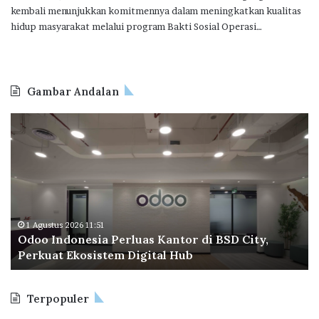
kembali menunjukkan komitmennya dalam meningkatkan kualitas
hidup masyarakat melalui program Bakti Sosial Operasi…
Gambar Andalan
O
B
d
P
o
T
o
a
I
p
n
e
d
r
o
a
1 Agustus 2026 11:51
Odoo Indonesia Perluas Kantor di BSD City,
n
C
Perkuat Ekosistem Digital Hub
e
e
s
t
i
a
Terpopuler
a
k
P
R