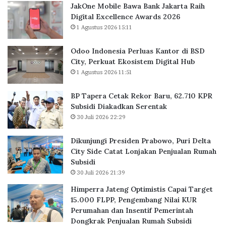
JakOne Mobile Bawa Bank Jakarta Raih
e
e
Digital Excellence Awards 2026
r
k
1 Agustus 2026 15:11
l
o
u
r
a
B
Odoo Indonesia Perluas Kantor di BSD
s
a
City, Perkuat Ekosistem Digital Hub
K
r
1 Agustus 2026 11:51
a
u
n
,
BP Tapera Cetak Rekor Baru, 62.710 KPR
t
6
Subsidi Diakadkan Serentak
o
2
30 Juli 2026 22:29
r
.
d
7
Dikunjungi Presiden Prabowo, Puri Delta
i
1
City Side Catat Lonjakan Penjualan Rumah
B
0
Subsidi
S
K
30 Juli 2026 21:39
D
P
C
R
Himperra Jateng Optimistis Capai Target
i
S
15.000 FLPP, Pengembang Nilai KUR
t
u
Perumahan dan Insentif Pemerintah
y
b
Dongkrak Penjualan Rumah Subsidi