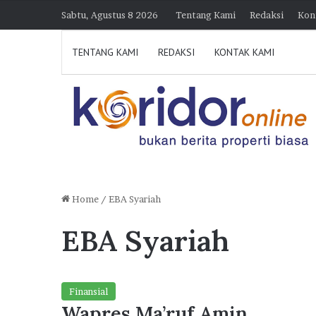
Sabtu, Agustus 8 2026
Tentang Kami
Redaksi
Kon
TENTANG KAMI
REDAKSI
KONTAK KAMI
Home
/
EBA Syariah
EBA Syariah
D
i
k
u
n
Finansial
j
Wapres Ma’ruf Amin
30 Juli 2026 21:39