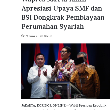
u
Dikunjungi Presiden Pr
n
Apresiasi Upaya SMF dan
Delta City Side Catat L
g
Penjualan Rumah Subsi
BSI Dongkrak Pembiayaan
i
P
Perumahan Syariah
r
e
19 Juni 2023 08:50
s
i
d
e
n
P
r
a
b
o
w
o
,
P
JAKARTA, KORIDOR.ONLINE—Wakil Presiden Republik
u