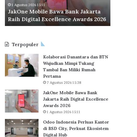
M
d
Odoo Ind
1 Agustus 2026 15:11
o
o
JakOne Mobile Bawa Bank Jakarta
BSD City
b
n
Raih Digital Excellence Awards 2026
Hub
i
e
l
s
e
i
B
a
Terpopuler
a
P
w
e
Kolaborasi Danantara dan BTN
a
r
Wujudkan Mimpi Tukang
B
l
Tambal Ban Miliki Rumah
a
u
Pertama
n
a
7 Agustus 2026 15:38
k
s
J
K
JakOne Mobile Bawa Bank
a
a
Jakarta Raih Digital Excellence
k
n
Awards 2026
a
t
1 Agustus 2026 15:11
r
o
Odoo Indonesia Perluas Kantor
t
r
di BSD City, Perkuat Ekosistem
a
d
Digital Hub
R
i