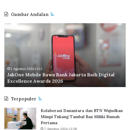
Gambar Andalan
J
O
a
d
k
o
O
o
n
I
e
n
M
d
o
o
1 Agustus 2026 15:11
JakOne Mobile Bawa Bank Jakarta Raih Digital
b
n
Excellence Awards 2026
i
e
l
s
e
i
Terpopuler
B
a
a
P
Kolaborasi Danantara dan BTN Wujudkan
w
e
Mimpi Tukang Tambal Ban Miliki Rumah
a
r
Pertama
B
l
7 Agustus 2026 15:38
a
u