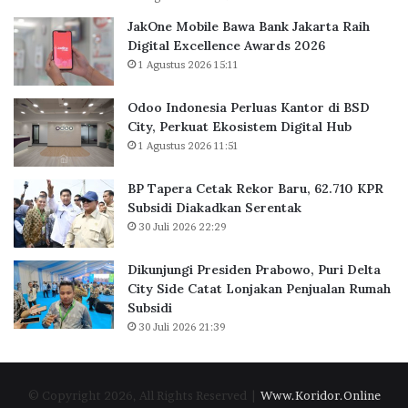
n
a
JakOne Mobile Bawa Bank Jakarta Raih
k
s
Digital Excellence Awards 2026
J
K
1 Agustus 2026 15:11
a
a
k
n
Odoo Indonesia Perluas Kantor di BSD
a
t
City, Perkuat Ekosistem Digital Hub
r
o
1 Agustus 2026 11:51
t
r
a
d
BP Tapera Cetak Rekor Baru, 62.710 KPR
R
i
Subsidi Diakadkan Serentak
a
B
30 Juli 2026 22:29
i
S
h
D
D
C
Dikunjungi Presiden Prabowo, Puri Delta
i
i
City Side Catat Lonjakan Penjualan Rumah
g
t
Subsidi
i
y
30 Juli 2026 21:39
t
,
a
P
l
e
© Copyright 2026, All Rights Reserved |
Www.Koridor.Online
E
r