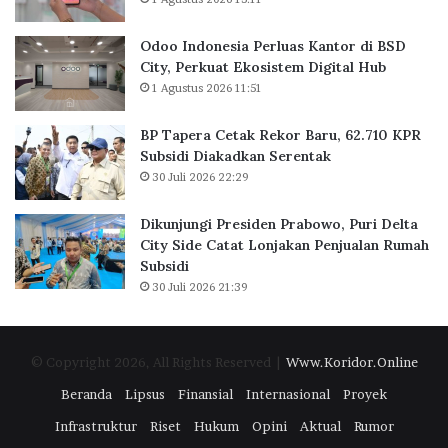
a
a
k
n
Odoo Indonesia Perluas Kantor di BSD
a
t
City, Perkuat Ekosistem Digital Hub
r
o
1 Agustus 2026 11:51
t
r
a
d
BP Tapera Cetak Rekor Baru, 62.710 KPR
R
i
Subsidi Diakadkan Serentak
a
B
30 Juli 2026 22:29
i
S
h
D
D
C
Dikunjungi Presiden Prabowo, Puri Delta
i
i
City Side Catat Lonjakan Penjualan Rumah
g
t
Subsidi
i
y
30 Juli 2026 21:39
t
,
a
P
l
e
© Copyright 2026, All Rights Reserved |
Www.Koridor.Online
E
r
x
k
Beranda
Lipsus
Finansial
Internasional
Proyek
c
u
Infrastruktur
Riset
Hukum
Opini
Aktual
Rumor
e
a