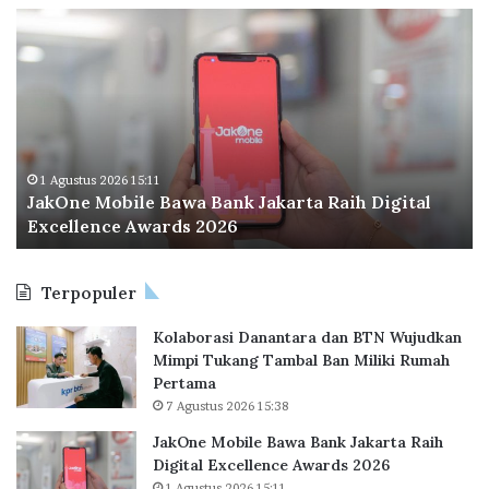
J
O
a
d
k
o
O
o
n
I
e
n
M
d
o
o
1 Agustus 2026 15:11
JakOne Mobile Bawa Bank Jakarta Raih Digital
b
n
Excellence Awards 2026
i
e
l
s
e
i
Terpopuler
B
a
a
P
Kolaborasi Danantara dan BTN Wujudkan
w
e
Mimpi Tukang Tambal Ban Miliki Rumah
a
r
Pertama
B
l
7 Agustus 2026 15:38
a
u
n
a
JakOne Mobile Bawa Bank Jakarta Raih
k
s
Digital Excellence Awards 2026
J
K
1 Agustus 2026 15:11