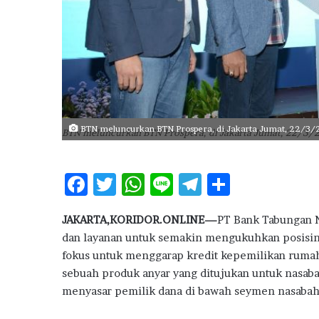
u
d
k
a
n
M
i
m
BTN meluncurkan BTN Prospera, di Jakarta Jumat, 22/3
p
BTN meluncurkan BTN Prospera, di Jakarta Jumat, 22/3/
i
T
u
F
T
W
Li
T
S
k
ac
w
h
n
el
h
a
JAKARTA,KORIDOR.ONLINE—
PT Bank Tabungan 
n
e
it
at
e
e
ar
g
dan layanan untuk semakin mengukuhkan posisiny
b
te
s
g
e
T
fokus untuk menggarap kredit kepemilikan ruma
a
o
r
A
ra
sebuah produk anyar yang ditujukan untuk nasaba
m
menyasar pemilik dana di bawah seymen nasabah 
o
p
m
b
a