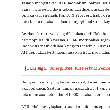
a
Jasmin mengatakan, BTN memahami bahwa setiap 
biasa, yang perlu diwujudkan dan diselaraskan d
pihaknya menghadirkan BTN Prospera hadir deng
membantu nasabah dalam mengoptimalkan kekayaa
Berdasarkan survei yang dilakukan oleh Hakuhodo 
dari populasi di kawasan ASEAN merupakan segmen
Indonesia masuk dalam kategori tersebut. Surve
Affluent akan bertumbuh tiga kali lipat pada tah
| Baca Juga:
Sinergi BSN–REI Perkuat Pembi
Dengan potensi yang besar tersebut, Jasmin meny
akan tercapai. Saat ini jumlah nasabah BTN yang 
juta mencapai lebih dari 44.000 nasabah dengan ni
BTN telah menyiapkan strategi untuk mencapai ta