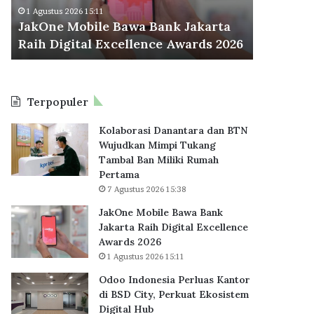
d
r
Odoo Indonesia Perluas Kantor di
30 Juli 2026
o
a
BSD City, Perkuat Ekosistem Digital
BP Taper
n
C
6
Hub
KPR Sub
e
e
s
t
i
a
a
k
Terpopuler
P
R
e
e
Kolaborasi Danantara dan BTN
r
k
Wujudkan Mimpi Tukang
l
o
Tambal Ban Miliki Rumah
u
r
Pertama
a
B
7 Agustus 2026 15:38
s
a
K
r
JakOne Mobile Bawa Bank
a
u
Jakarta Raih Digital Excellence
n
,
Awards 2026
t
6
1 Agustus 2026 15:11
o
2
Odoo Indonesia Perluas Kantor
r
.
di BSD City, Perkuat Ekosistem
d
7
Digital Hub
i
1