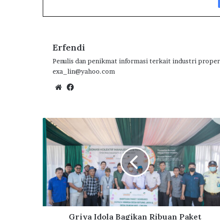
o
r
A
ra
o
p
m
k
p
Erfendi
Penulis dan penikmat informasi terkait industri proper
exa_lin@yahoo.com
We
Fa
bsi
ce
te
bo
ok
G
r
i
y
a
I
d
o
l
a
Griya Idola Bagikan Ribuan Paket