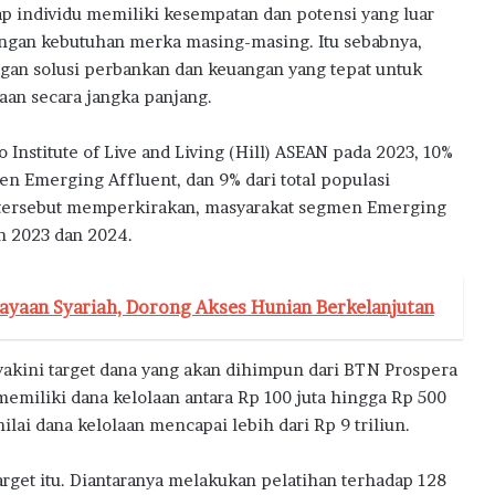
individu memiliki kesempatan dan potensi yang luar
engan kebutuhan merka masing-masing. Itu sebabnya,
an solusi perbankan dan keuangan yang tepat untuk
n secara jangka panjang.
Institute of Live and Living (Hill) ASEAN pada 2023, 10%
 Emerging Affluent, dan 9% dari total populasi
i tersebut memperkirakan, masyarakat segmen Emerging
un 2023 dan 2024.
ayaan Syariah, Dorong Akses Hunian Berkelanjutan
akini target dana yang akan dihimpun dari BTN Prospera
memiliki dana kelolaan antara Rp 100 juta hingga Rp 500
lai dana kelolaan mencapai lebih dari Rp 9 triliun.
rget itu. Diantaranya melakukan pelatihan terhadap 128