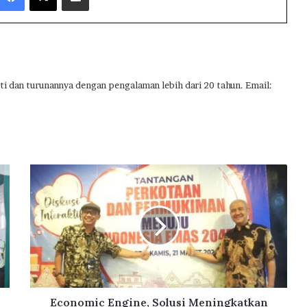
ti dan turunannya dengan pengalaman lebih dari 20 tahun. Email:
E
c
o
n
o
m
i
c
E
n
Economic Engine, Solusi Meningkatkan