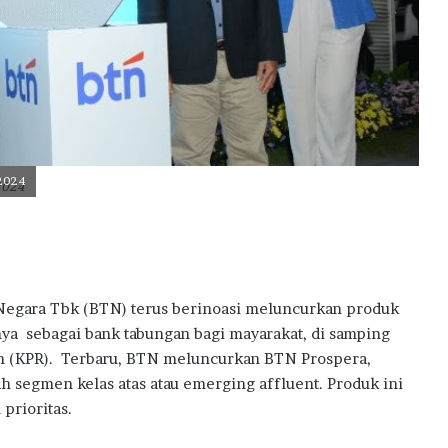
a
i
h
D
i
g
i
t
/2024
a
2024
l
E
x
c
e
Negara Tbk (BTN) terus berinoasi meluncurkan produk
l
l
a sebagai bank tabungan bagi mayarakat, di samping
e
h (KPR). Terbaru, BTN meluncurkan BTN Prospera,
n
h segmen kelas atas atau emerging affluent. Produk ini
c
prioritas.
e
A