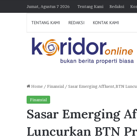
Jumat, Agustus 7 2026
Tentang Kami
Redaksi
Kon
TENTANG KAMI
REDAKSI
KONTAK KAMI
Home
/
Finansial
/
Sasar Emerging Affluent,BTN Lunc
K
Finansial
o
Sasar Emerging Af
l
a
b
Luncurkan BTN Pr
o
7 Agustus 2026 15:38