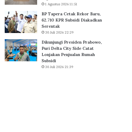
B
1 Agustus 2026 11:51
0
S
K
BP Tapera Cetak Rekor Baru,
D
P
62.710 KPR Subsidi Diakadkan
C
R
Serentak
i
S
30 Juli 2026 22:29
t
u
y
b
Dikunjungi Presiden Prabowo,
,
s
Puri Delta City Side Catat
P
i
Lonjakan Penjualan Rumah
e
d
Subsidi
r
i
30 Juli 2026 21:39
k
D
u
i
a
a
t
k
E
a
k
d
o
k
s
a
i
n
s
S