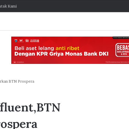
tak Kami
urkan BTN Prospera
J
a
fluent,BTN
k
O
n
ospera
e