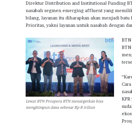
k
p
l
Direktur Distribution and Institutional Funding
B
nasabah segmen emerging affluent yang memiliki 
a
bilang, layanan itu diharapkan akan menjadi bat
n
Prioritas, yakni layanan untuk nasabah dengan dan
M
i
BTN 
l
i
BTN 
k
meng
i
ters
R
u
“Kar
m
a
Cara
h
nasa
P
KPR 
Lewat BTN Prospera BTN menargetkan bisa
e
suda
menghimpun dana sebesar Rp 8 triliun
r
ekos
t
a
Pros
m