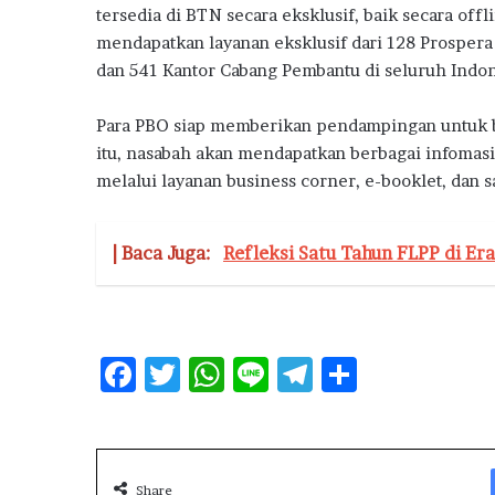
tersedia di BTN secara eksklusif, baik secara off
mendapatkan layanan eksklusif dari 128 Prospera
dan 541 Kantor Cabang Pembantu di seluruh Indon
Para PBO siap memberikan pendampingan untuk b
itu, nasabah akan mendapatkan berbagai infomas
melalui layanan business corner, e-booklet, dan s
| Baca Juga:
Refleksi Satu Tahun FLPP di Er
F
T
W
Li
T
S
ac
w
h
n
el
h
e
it
at
e
e
ar
b
te
s
g
e
Share