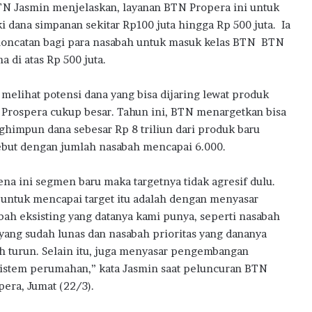
w
 BTN Jasmin menjelaskan, layanan BTN Propera ini untuk
a
dana simpanan sekitar Rp100 juta hingga Rp 500 juta. Ia
r
u loncatan bagi para nasabah untuk masuk kelas BTN BTN
d
a di atas Rp 500 juta.
s
2
melihat potensi dana yang bisa dijaring lewat produk
0
2
Prospera cukup besar. Tahun ini, BTN menargetkan bisa
6
himpun dana sebesar Rp 8 triliun dari produk baru
ebut dengan jumlah nasabah mencapai 6.000.
ena ini segmen baru maka targetnya tidak agresif dulu.
 untuk mencapai target itu adalah dengan menyasar
bah eksisting yang datanya kami punya, seperti nasabah
yang sudah lunas dan nasabah prioritas yang dananya
h turun. Selain itu, juga menyasar pengembangan
istem perumahan,” kata Jasmin saat peluncuran BTN
pera, Jumat (22/3).